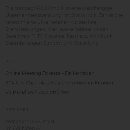
Die comceptPLUS GmbH ist eine unabhängige
Unternehmensberatung mit Sitz in Köln. Zahlreiche
j) Dritter
renommierte Unternehmen nutzen ihre
Dritter ist eine natürliche oder juristische Person, Behörde,
Dienstleistungen inter- sowie national in den
Einrichtung oder andere Stelle außer der betroffenen Person,
Bereichen IT, TK-Systeme, Festnetz, Mobilfunk,
dem Verantwortlichen, dem Auftragsverarbeiter und den
Personen, die unter der unmittelbaren Verantwortung des
Datenleitungen, Support und Consulting.
Verantwortlichen oder des Auftragsverarbeiters befugt sind, die
personenbezogenen Daten zu verarbeiten.
BLOG
k) Einwilligung
Online Meeting Etikette – Ein Leitfaden
Einwilligung ist jede von der betroffenen Person freiwillig für den
3CX Live Chat – Aus Besuchern werden Kunden
bestimmten Fall in informierter Weise und unmissverständlich
abgegebene Willensbekundung in Form einer Erklärung oder
VoIP und VoIP App Irrtümer
einer sonstigen eindeutigen bestätigenden Handlung, mit der
die betroffene Person zu verstehen gibt, dass sie mit der
Verarbeitung der sie betreffenden personenbezogenen Daten
einverstanden ist.
KONTAKT
comceptPLUS GmbH
Im Zollhafen 24