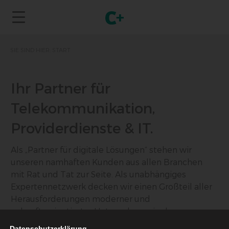
SIE SIND HIER:
START
Ihr Partner für
Telekommunikation,
Providerdienste & IT.
Als „Partner für digitale Lösungen“ stehen wir
unseren namhaften Kunden aus allen Branchen
mit Rat und Tat zur Seite. Als unabhängiges
Expertennetzwerk decken wir einen Großteil aller
Herausforderungen moderner und
zukunftsorientierter Unternehmen in den
Bereichen Telekommunikation, IT und
Datenschutzerklärung