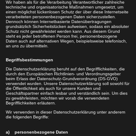
Wir haben als für die Verarbeitung Verantwortlicher zahlreiche
möchten, Ihren Mobilfunk neu aufstellen oder nur
technische und organisatorische Maßnahmen umgesetzt, um
einen möglichst lückenlosen Schutz der über diese Internetseite
eine Internetanbindung für einen Homeoffice-
verarbeiteten personenbezogenen Daten sicherzustellen.
Mitarbeiter benötigen – wir beraten Sie
Dennoch können Internetbasierte Datenübertragungen
grundsätzlich Sicherheitslücken aufweisen, sodass ein absoluter
vorausschauend, begleiten Auf- und Umsetzung
Schutz nicht gewährleistet werden kann. Aus diesem Grund
und stehen Ihnen auch im Anschluss jederzeit zur
steht es jeder betroffenen Person frei, personenbezogene
Daten auch auf alternativen Wegen, beispielsweise telefonisch,
Seite.
an uns zu übermitteln.
Begriffsbestimmungen
Die Datenschutzerklärung beruht auf den Begrifflichkeiten, die
durch den Europäischen Richtlinien- und Verordnungsgeber
beim Erlass der Datenschutz-Grundverordnung (DS-GVO)
verwendet wurden. Unsere Datenschutzerklärung soll sowohl für
/
Consulting
die Öffentlichkeit als auch für unsere Kunden und
Geschäftspartner einfach lesbar und verständlich sein. Um dies
zu gewährleisten, möchten wir vorab die verwendeten
Begrifflichkeiten erläutern.
Mit der Erfahrung aus unzähligen ITK-Projekten
Wir verwenden in dieser Datenschutzerklärung unter anderem
stehen wir Ihnen bei Ihrem Vorhaben mit Rat und
die folgenden Begriffe:
Tat zur Seite.
a) personenbezogene Daten