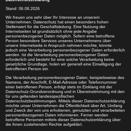
Anwendungsentwicklung ab.
Stand: 06.08.2026
Wir freuen uns sehr über Ihr Interesse an unserem
Egal ob Telefonanlage, Office-Lösung,
Unternehmen. Datenschutz hat einen besonders hohen
maßgeschneiderte Software oder gar Planung
Stellenwert für die Geschäftsleitung. Eine Nutzung der
Internetseiten ist grundsätzlich ohne jede Angabe
eines Rechenzentrums: Wir sind Ihr zentraler,
personenbezogener Daten möglich. Sofern eine betroffene
vertrauensvoller System- und Lösungspartner –
Person besondere Services unseres Unternehmens über
unsere Internetseite in Anspruch nehmen möchte, könnte
dies ist unser Anspruch, den wir jeden Tag aufs
jedoch eine Verarbeitung personenbezogener Daten erforderlich
Neue leben und herausfordern, indem wir Ihnen
werden. Ist die Verarbeitung personenbezogener Daten
erforderlich und besteht für eine solche Verarbeitung keine
helfen, Ihr Potential zu erkennen.
gesetzliche Grundlage, holen wir generell eine Einwilligung der
betroffenen Person ein.
Wie können wir Ihnen behilflich sein?
Die Verarbeitung personenbezogener Daten, beispielsweise des
Namens, der Anschrift, E-Mail-Adresse oder Telefonnummer
Wir agieren stets unabhängig, machen Angebote
einer betroffenen Person, erfolgt stets im Einklang mit der
Datenschutz-Grundverordnung und in Übereinstimmung mit den
transparent und verhandeln so, als ginge es um
für uns geltenden landesspezifischen
unser eigenes Unternehmen. Wir sagen Ihnen, was
Datenschutzbestimmungen. Mittels dieser Datenschutzerklärung
möchte unser Unternehmen die Öffentlichkeit über Art, Umfang
die von Ihnen eingekauften Dienste wirklich
und Zweck der von uns erhobenen, genutzten und verarbeiteten
kosten dürfen und setzen diese für Sie durch.
personenbezogenen Daten informieren. Ferner werden
betroffene Personen mittels dieser Datenschutzerklärung über
Dabei spielt es keine Rolle, ob Sie Ihre
die ihnen zustehenden Rechte aufgeklärt.
internationalen Standorte miteinander verbinden