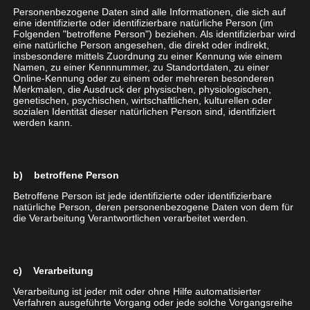
Details…
Personenbezogene Daten sind alle Informationen, die sich auf
eine identifizierte oder identifizierbare natürliche Person (im
Folgenden "betroffene Person") beziehen. Als identifizierbar wird
eine natürliche Person angesehen, die direkt oder indirekt,
insbesondere mittels Zuordnung zu einer Kennung wie einem
Namen, zu einer Kennnummer, zu Standortdaten, zu einer
Online-Kennung oder zu einem oder mehreren besonderen
Merkmalen, die Ausdruck der physischen, physiologischen,
genetischen, psychischen, wirtschaftlichen, kulturellen oder
/
Value Added Services
sozialen Identität dieser natürlichen Person sind, identifiziert
werden kann.
Ob Beauftragung von Anschlüssen, Umzüge,
Reklamationen oder Optionsbuchung: Wir sorgen
b) betroffene Person
für Entlastung im Tagesgeschäft.
Betroffene Person ist jede identifizierte oder identifizierbare
natürliche Person, deren personenbezogene Daten von dem für
Details…
die Verarbeitung Verantwortlichen verarbeitet werden.
c) Verarbeitung
Verarbeitung ist jeder mit oder ohne Hilfe automatisierter
Verfahren ausgeführte Vorgang oder jede solche Vorgangsreihe