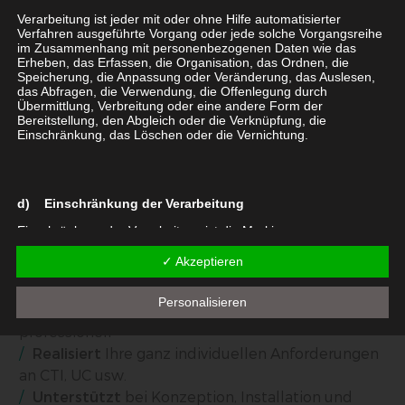
kompetent zur Seite.
Verarbeitung ist jeder mit oder ohne Hilfe automatisierter
Verfahren ausgeführte Vorgang oder jede solche Vorgangsreihe
Wir unterstützen Sie bei der Auswahl, Beschaffung
im Zusammenhang mit personenbezogenen Daten wie das
Erheben, das Erfassen, die Organisation, das Ordnen, die
und Betreuung Ihrer neuen
Speicherung, die Anpassung oder Veränderung, das Auslesen,
Kommunikationsplattform. Bei Bedarf bieten wir
das Abfragen, die Verwendung, die Offenlegung durch
Übermittlung, Verbreitung oder eine andere Form der
Ihnen auch eine maßgeschneiderte, maximal flexible
Bereitstellung, den Abgleich oder die Verknüpfung, die
TK-Anlagen-Lösung aus unserem Hause.
Einschränkung, das Löschen oder die Vernichtung.
comceptPLUS…
d) Einschränkung der Verarbeitung
Bewertet
und
analysiert
Ihre Ist-Situation und
Einschränkung der Verarbeitung ist die Markierung
bestehende Verträge/Tarife
gespeicherter personenbezogener Daten mit dem Ziel, ihre
künftige Verarbeitung einzuschränken.
✓ Akzeptieren
Definiert
Anforderungen an ein neues System
Erstellt
und führt Ausschreibungen
Personalisieren
Organisiert
,
begleitet
und
betreut
die Umsetzung
e) Profiling
professionell
Realisiert
Ihre ganz individuellen Anforderungen
Profiling ist jede Art der automatisierten Verarbeitung
personenbezogener Daten, die darin besteht, dass diese
an CTI, UC usw.
personenbezogenen Daten verwendet werden, um bestimmte
Unterstützt
bei Konzeption, Installation und
persönliche Aspekte, die sich auf eine natürliche Person