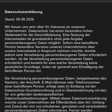
Telefonanlage kaufen: Das
Datenschutzerklärung
sollte sie können
Stand: 08.08.2026
Wir freuen uns sehr über Ihr Interesse an unserem
Die Telefonanlage ist das zentrale Element Ihrer
Unternehmen. Datenschutz hat einen besonders hohen
Unternehmenskommunikation. Durch sie verbinden
Stellenwert für die Geschäftsleitung. Eine Nutzung der
Internetseiten ist grundsätzlich ohne jede Angabe
Sie nicht nur alle Ihre Endgeräte wie Telefone,
personenbezogener Daten möglich. Sofern eine betroffene
Anrufbeantworter oder Faxgeräte. Sondern Sie
Person besondere Services unseres Unternehmens über
unsere Internetseite in Anspruch nehmen möchte, könnte
schaffen auch die Voraussetzung für eine
jedoch eine Verarbeitung personenbezogener Daten erforderlich
reibungslose Kommunikation mit Ihren Mitarbeitern,
werden. Ist die Verarbeitung personenbezogener Daten
erforderlich und besteht für eine solche Verarbeitung keine
Geschäftspartnern und Kunden. Umso wichtiger ist
gesetzliche Grundlage, holen wir generell eine Einwilligung der
die Wahl der richtigen Anlage.
betroffenen Person ein.
Die Verarbeitung personenbezogener Daten, beispielsweise des
Für Ihr Unternehmen sollten Sie nur in
Namens, der Anschrift, E-Mail-Adresse oder Telefonnummer
einer betroffenen Person, erfolgt stets im Einklang mit der
wirtschaftliche und zukunftsfähige Systeme
Datenschutz-Grundverordnung und in Übereinstimmung mit den
investieren, die die gestiegenen Anforderungen an
für uns geltenden landesspezifischen
Datenschutzbestimmungen. Mittels dieser Datenschutzerklärung
die neue Welt der
VoIP-Kommunikation
und die
möchte unser Unternehmen die Öffentlichkeit über Art, Umfang
Verschmelzung von Mobil-, Daten- und Festnetz
und Zweck der von uns erhobenen, genutzten und verarbeiteten
personenbezogenen Daten informieren. Ferner werden
abdecken können. Diese Möglichkeiten bieten sich