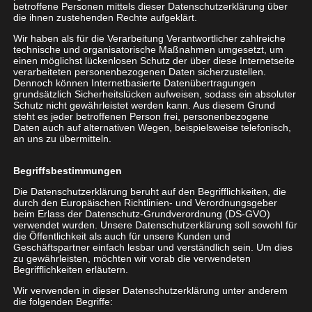
betroffene Personen mittels dieser Datenschutzerklärung über
Ihnen:
die ihnen zustehenden Rechte aufgeklärt.
Wir haben als für die Verarbeitung Verantwortlicher zahlreiche
Cloud oder On-Premises
technische und organisatorische Maßnahmen umgesetzt, um
einen möglichst lückenlosen Schutz der über diese Internetseite
verarbeiteten personenbezogenen Daten sicherzustellen.
Entscheiden Sie sich für eine Lösung direkt aus der
Dennoch können Internetbasierte Datenübertragungen
grundsätzlich Sicherheitslücken aufweisen, sodass ein absoluter
Cloud oder On-Premise. VoIP-Telefonanlagen sind
Schutz nicht gewährleistet werden kann. Aus diesem Grund
leicht zu administrieren und können bei Bedarf z.B.
steht es jeder betroffenen Person frei, personenbezogene
Daten auch auf alternativen Wegen, beispielsweise telefonisch,
auf VM-Basis bei Ihnen vor Ort oder aus einer „Private
an uns zu übermitteln.
Cloud“ heraus betrieben werden. Wir beraten Sie,
welche Telefonanlage besser zu Ihnen passt. Dabei
Begriffsbestimmungen
berücksichtigen wir die zukünftigen
Die Datenschutzerklärung beruht auf den Begrifflichkeiten, die
Anwendungsbereichen, IT- bzw. Security-Policies,
durch den Europäischen Richtlinien- und Verordnungsgeber
Einbindungen etc.
beim Erlass der Datenschutz-Grundverordnung (DS-GVO)
verwendet wurden. Unsere Datenschutzerklärung soll sowohl für
die Öffentlichkeit als auch für unsere Kunden und
Vorteile einer Cloud Telefonanlage:
Geschäftspartner einfach lesbar und verständlich sein. Um dies
zu gewährleisten, möchten wir vorab die verwendeten
Begrifflichkeiten erläutern.
Standortunabhängigkeit
: Telefonieren Sie, von wo
Wir verwenden in dieser Datenschutzerklärung unter anderem
immer Sie wollen, auch über Ihr Festnetz.
die folgenden Begriffe: