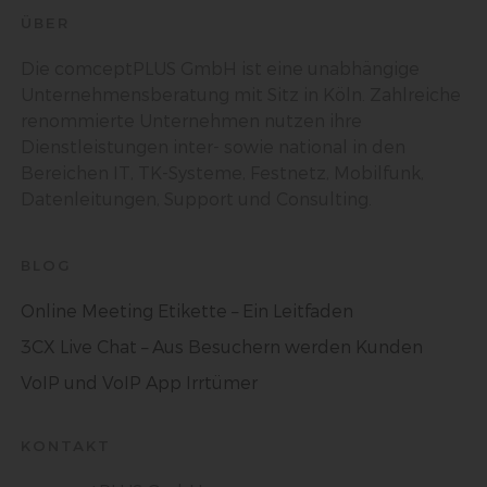
ÜBER
Name und Anschrift des für die Verarbeitung
Die comceptPLUS GmbH ist eine unabhängige
Verantwortlichen
Unternehmensberatung mit Sitz in Köln. Zahlreiche
Verantwortlicher im Sinne der Datenschutz-Grundverordnung,
renommierte Unternehmen nutzen ihre
sonstiger in den Mitgliedstaaten der Europäischen Union
geltenden Datenschutzgesetze und anderer Bestimmungen mit
Dienstleistungen inter- sowie national in den
datenschutzrechtlichem Charakter ist die:
Bereichen IT, TK-Systeme, Festnetz, Mobilfunk,
comceptPLUS GmbH
Datenleitungen, Support und Consulting.
Geschäftsführer: Marc Gazivoda
Im Zollhafen 24
50678 Köln
Deutschland
BLOG
+49 221 300 64 60
Online Meeting Etikette – Ein Leitfaden
info@comceptplus.com
DE815479926
3CX Live Chat – Aus Besuchern werden Kunden
VoIP und VoIP App Irrtümer
Cookies
Die Internetseiten verwenden Cookies. Cookies sind
Textdateien, welche über einen Internetbrowser auf einem
KONTAKT
Computersystem abgelegt und gespeichert werden.