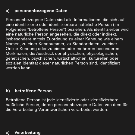
Kostengünstig
: Sie benötigen weniger Kapital für
Hardware, Service Leistungen oder Wartungen.
a) personenbezogene Daten
Flexibel
: Buchen Sie nur die zusätzlichen
Personenbezogene Daten sind alle Informationen, die sich auf
Nebenstellen, die Sie wirklich brauchen
eine identifizierte oder identifizierbare natürliche Person (im
Zusatzfunktionen
: Ihre Telefonanlage ist um
Folgenden "betroffene Person") beziehen. Als identifizierbar wird
eine natürliche Person angesehen, die direkt oder indirekt,
zahlreiche Features individuell erweiterbar.
insbesondere mittels Zuordnung zu einer Kennung wie einem
Namen, zu einer Kennnummer, zu Standortdaten, zu einer
Online-Kennung oder zu einem oder mehreren besonderen
Unsere Experten finden für Sie
Merkmalen, die Ausdruck der physischen, physiologischen,
genetischen, psychischen, wirtschaftlichen, kulturellen oder
die richtige Telefonanlage
sozialen Identität dieser natürlichen Person sind, identifiziert
werden kann.
Wir helfen Ihnen dabei, die effizientesten und
attraktivsten Lösungsmodelle aus dem breit
b) betroffene Person
gefächerten Angebot an Produkten der TK-Anlagen
für Ihre Anforderungen zu finden. Zertifizierte,
Betroffene Person ist jede identifizierte oder identifizierbare
natürliche Person, deren personenbezogene Daten von dem für
erfahrene Inhouse-Consultants stehen Ihnen dabei
die Verarbeitung Verantwortlichen verarbeitet werden.
mit gebündeltem Know-How verschiedenster
Bereiche wie Asterisk, Unified Communications,
Computer Telephony Integration (CTI) usw.
c) Verarbeitung