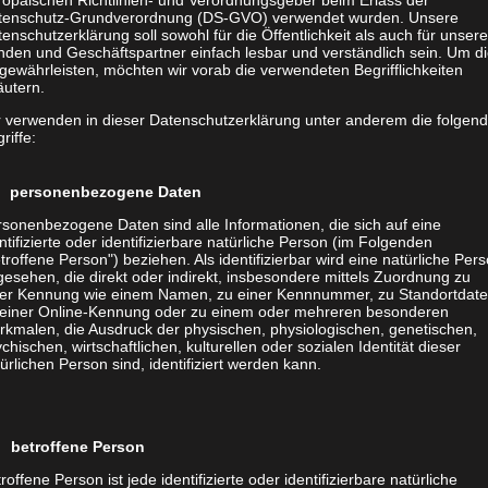
tenschutz-Grundverordnung (DS-GVO) verwendet wurden. Unsere
enschutzerklärung soll sowohl für die Öffentlichkeit als auch für unser
lich zu ihrem Tagesgeschäft mit der Verwaltung der
nden und Geschäftspartner einfach lesbar und verständlich sein. Um d
gewährleisten, möchten wir vorab die verwendeten Begrifflichkeiten
onen ihres Unternehmens beauftragt. Oftmals fehlen
äutern.
 um sich im immer weiter wachsenden
r verwenden in dieser Datenschutzerklärung unter anderem die folgen
und die Kommunikation von Grund auf neu und
riffe:
h nur mit dieser aktiv verwalteten Übersicht ist
en seine Ausgaben in diesem Bereich wirtschaftlich
 personenbezogene Daten
S unterstützt diese Abteilungen als externer
sonenbezogene Daten sind alle Informationen, die sich auf eine
male Entlastung.
ntifizierte oder identifizierbare natürliche Person (im Folgenden
troffene Person") beziehen. Als identifizierbar wird eine natürliche Per
esehen, die direkt oder indirekt, insbesondere mittels Zuordnung zu
ner Kennung wie einem Namen, zu einer Kennnummer, zu Standortdate
 einer Online-Kennung oder zu einem oder mehreren besonderen
rkmalen, die Ausdruck der physischen, physiologischen, genetischen,
dortes, die Verwaltung von Mobilfunkverträgen oder
chischen, wirtschaftlichen, kulturellen oder sozialen Identität dieser
örung: Geben Sie solche administrative Aufgaben in
ürlichen Person sind, identifiziert werden kann.
gängen zu den Providern
 betroffene Person
chpartner
roffene Person ist jede identifizierte oder identifizierbare natürliche