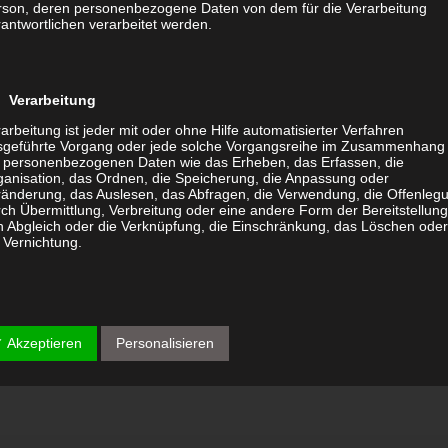
chste Tarifierung
rson, deren personenbezogene Daten von dem für die Verarbeitung
antwortlichen verarbeitet werden.
Ihre administrativen Aufgaben und eskalieren bei
ern
he Reportings über Verträge und Bestand
t-Plattform „Cenith“
 Verarbeitung
arbeitung ist jeder mit oder ohne Hilfe automatisierter Verfahren
sgeführte Vorgang oder jede solche Vorgangsreihe im Zusammenhang
t personenbezogenen Daten wie das Erheben, das Erfassen, die
ganisation, das Ordnen, die Speicherung, die Anpassung oder
ent
ränderung, das Auslesen, das Abfragen, die Verwendung, die Offenleg
ch Übermittlung, Verbreitung oder eine andere Form der Bereitstellung
 stehen wir Ihnen und Ihren Mitarbeitern jederzeit zur Verfügung
n Abgleich oder die Verknüpfung, die Einschränkung, das Löschen ode
lieren Supportfälle und lösen Probleme.
 Vernichtung.
nt
xcel-Tabellen überflüssig und geben Sie die Vertragsverwaltung in
 Einschränkung der Verarbeitung
rten. Digitale Reportings inklusive.
 Akzeptieren
Personalisieren
schränkung der Verarbeitung ist die Markierung gespeicherter
rsonenbezogener Daten mit dem Ziel, ihre künftige Verarbeitung
nzuschränken.