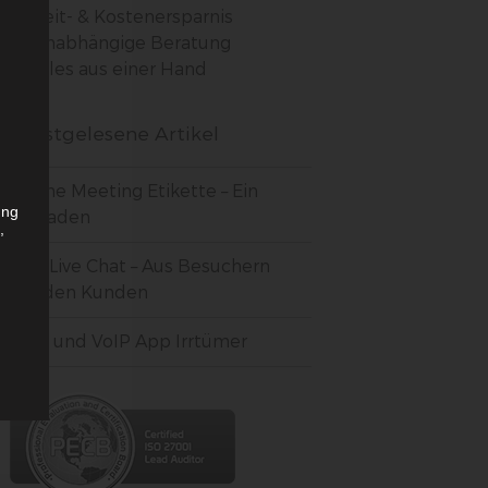
Zeit- & Kostenersparnis
Unabhängige Beratung
Alles aus einer Hand
Meistgelesene Artikel
Online Meeting Etikette – Ein
ung
Leitfaden
,
r
3CX Live Chat – Aus Besuchern
werden Kunden
VoIP und VoIP App Irrtümer