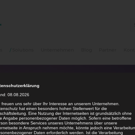
N
s
Solutions
Unternehmen
Blog
Partner
Kont
tenschutzerklärung
and: 08.08.2026
r freuen uns sehr über Ihr Interesse an unserem Unternehmen.
enschutz hat einen besonders hohen Stellenwert für die
chäftsleitung. Eine Nutzung der Internetseiten ist grundsätzlich ohne
de Angabe personenbezogener Daten möglich. Sofern eine betroffene
rson besondere Services unseres Unternehmens über unsere
ternetseite in Anspruch nehmen möchte, könnte jedoch eine Verarbeitu
sonenbezogener Daten erforderlich werden. Ist die Verarbeitung