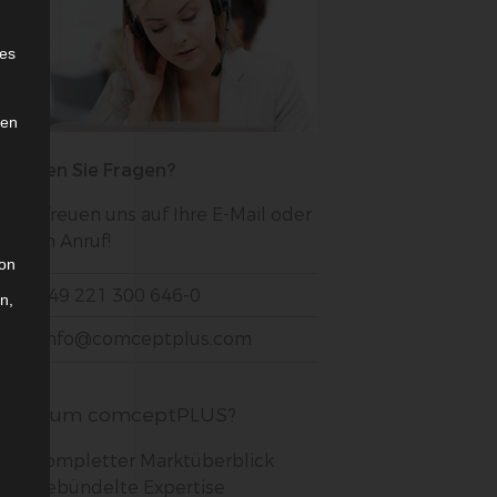
e
ies
den
Haben Sie Fragen?
Wir freuen uns auf Ihre E-Mail oder
Ihren Anruf!
son
+49 221 300 646-0
n,
info@comceptplus.com
Warum comceptPLUS?
Kompletter Marktüberblick
Gebündelte Expertise