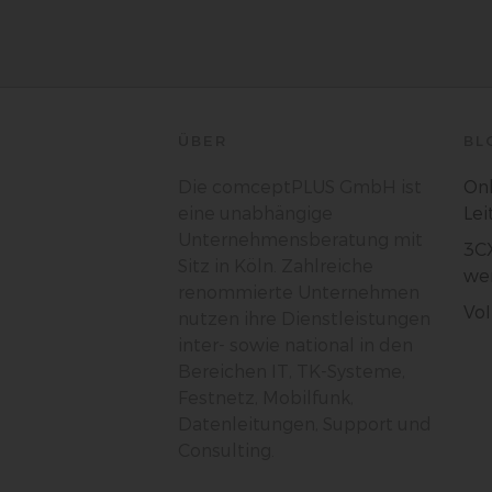
e)
Pro
Da
wer
Pe
Arb
Int
ÜBER
BL
die
Die comceptPLUS GmbH ist
Onl
eine unabhängige
Lei
f)
Unternehmensberatung mit
3CX
Ps
Sitz in Köln. Zahlreiche
we
We
renommierte Unternehmen
zus
VoI
zu
nutzen ihre Dienstleistungen
ge
inter- sowie national in den
Ma
Dat
Bereichen IT, TK-Systeme,
zu
Festnetz, Mobilfunk,
Datenleitungen, Support und
Consulting.
g)