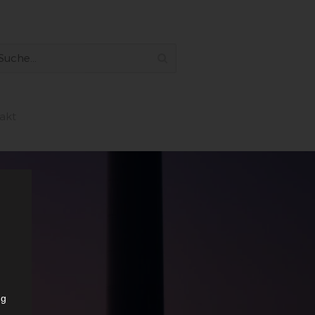
akt
ng