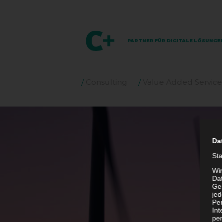
PARTNER FÜR DIGITALE LÖSUNGE
Consulting
Value Added Service
Da
St
Wi
Dat
Ges
je
Pe
In
per