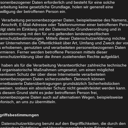
sonenbezogener Daten erforderlich und besteht für eine solche
arbeitung keine gesetzliche Grundlage, holen wir generell eine
willigung der betroffenen Person ein.
e Verarbeitung personenbezogener Daten, beispielsweise des Namens,
 Anschrift, E-Mail-Adresse oder Telefonnummer einer betroffenen Pers
olgt stets im Einklang mit der Datenschutz-Grundverordnung und in
ereinstimmung mit den für uns geltenden landesspezifischen
tenschutzbestimmungen. Mittels dieser Datenschutzerklärung möchte
ser Unternehmen die Öffentlichkeit über Art, Umfang und Zweck der vo
t Rückhalt
s erhobenen, genutzten und verarbeiteten personenbezogenen Daten
ower
ormieren. Ferner werden betroffene Personen mittels dieser
tenschutzerklärung über die ihnen zustehenden Rechte aufgeklärt.
 haben als für die Verarbeitung Verantwortlicher zahlreiche technische
d organisatorische Maßnahmen umgesetzt, um einen möglichst
kenlosen Schutz der über diese Internetseite verarbeiteten
rsonenbezogenen Daten sicherzustellen. Dennoch können
ernetbasierte Datenübertragungen grundsätzlich Sicherheitslücken
weisen, sodass ein absoluter Schutz nicht gewährleistet werden kann.
 diesem Grund steht es jeder betroffenen Person frei,
rsonenbezogene Daten auch auf alternativen Wegen, beispielsweise
efonisch, an uns zu übermitteln.
rum.
griffsbestimmungen
agesgeschäft und konzentrieren Sie sich auf
 Datenschutzerklärung beruht auf den Begrifflichkeiten, die durch den
ropäischen Richtlinien- und Verordnungsgeber beim Erlass der