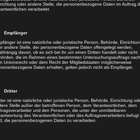
rden.
nrichtung oder andere Stelle, die personenbezogene Daten im Auftrag 
antwortlichen verarbeitet.
 einer Online Konferenz und von irgendwoher raschelt,
 Empfänger
e nicht reden, sollten Sie Ihr Mikrofon unbedingt auf
fänger ist eine natürliche oder juristische Person, Behörde, Einrichtu
 Sie störende Geräusche. Abgesehen davon, sollte es
er andere Stelle, der personenbezogene Daten offengelegt werden,
bhängig davon, ob es sich bei ihr um einen Dritten handelt oder nicht.
 der die Mikros aller Teilnehmenden “überwacht” und
hörden, die im Rahmen eines bestimmten Untersuchungsauftrags nac
ltet.
m Unionsrecht oder dem Recht der Mitgliedstaaten möglicherweise
rsonenbezogene Daten erhalten, gelten jedoch nicht als Empfänger.
einem guten Meeting dazu, dass sich die Teilnehmer zu
 Dritter
n. Alternativ könnte auch der Moderator diese Aufgabe
tter ist eine natürliche oder juristische Person, Behörde, Einrichtung od
nsprechen, sofern er mit allen Anwesenden vertraut
dere Stelle außer der betroffenen Person, dem Verantwortlichen, dem
tragsverarbeiter und den Personen, die unter der unmittelbaren
antwortung des Verantwortlichen oder des Auftragsverarbeiters befugt
nd, die personenbezogenen Daten zu verarbeiten.