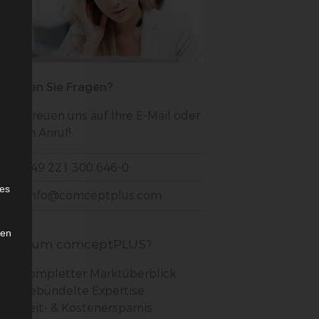
Haben Sie Fragen?
Wir freuen uns auf Ihre E-Mail oder
Ihren Anruf!
+49 221 300 646-0
e
ies
info@comceptplus.com
den
Warum comceptPLUS?
Kompletter Marktüberblick
Gebündelte Expertise
Zeit- & Kostenersparnis