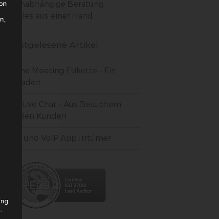
Unabhängige Beratung
son
Alles aus einer Hand
n,
Meistgelesene Artikel
Online Meeting Etikette – Ein
Leitfaden
3CX Live Chat – Aus Besuchern
werden Kunden
VoIP und VoIP App Irrtümer
ung
,
r