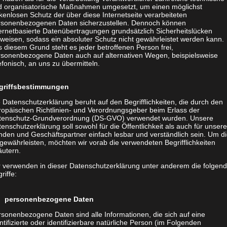
d organisatorische Maßnahmen umgesetzt, um einen möglichst
etzten oder
kenlosen Schutz der über diese Internetseite verarbeiteten
soft Teams
rsonenbezogenen Daten sicherzustellen. Dennoch können
ernetbasierte Datenübertragungen grundsätzlich Sicherheitslücken
erenzlösungen
weisen, sodass ein absoluter Schutz nicht gewährleistet werden kann.
einen
 diesem Grund steht es jeder betroffenen Person frei,
rsonenbezogene Daten auch auf alternativen Wegen, beispielsweise
auch wenn
efonisch, an uns zu übermitteln.
 Nutzer.
echnik, auf
griffsbestimmungen
ehen werden,
 Datenschutzerklärung beruht auf den Begrifflichkeiten, die durch den
 sich während eines virtuellen Termins richtig verhalten.
ropäischen Richtlinien- und Verordnungsgeber beim Erlass der
enüber Geschäftspartnern oder Kunden ganz schön
tenschutz-Grundverordnung (DS-GVO) verwendet wurden. Unsere
enschutzerklärung soll sowohl für die Öffentlichkeit als auch für unser
 Etikette wird Ihnen dabei helfen, ein Meeting so zu
nden und Geschäftspartner einfach lesbar und verständlich sein. Um d
hte Technik, schwarze Kacheln und Langeweile der
gewährleisten, möchten wir vorab die verwendeten Begrifflichkeiten
äutern.
r verwenden in dieser Datenschutzerklärung unter anderem die folgen
riffe:
ne stattfindet, schützt Sie das nicht vor gutem
n Sie vorbereitet, indem Sie sich an die Online Meeting
 personenbezogene Daten
zumindest von Ihrer Seite aus nicht mehr viel
sonenbezogene Daten sind alle Informationen, die sich auf eine
Tipps mögen Ihnen vielleicht selbstverständlich
ntifizierte oder identifizierbare natürliche Person (im Folgenden