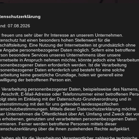
tenschutzerklärung
and: 07.08.2026
r freuen uns sehr über Ihr Interesse an unserem Unternehmen.
enschutz hat einen besonders hohen Stellenwert für die
chäftsleitung. Eine Nutzung der Internetseiten ist grundsätzlich ohne
t Rückhalt
de Angabe personenbezogener Daten möglich. Sofern eine betroffene
ower
rson besondere Services unseres Unternehmens über unsere
ternetseite in Anspruch nehmen möchte, könnte jedoch eine Verarbeitu
sonenbezogener Daten erforderlich werden. Ist die Verarbeitung
sonenbezogener Daten erforderlich und besteht für eine solche
arbeitung keine gesetzliche Grundlage, holen wir generell eine
willigung der betroffenen Person ein.
e Verarbeitung personenbezogener Daten, beispielsweise des Namens,
 Anschrift, E-Mail-Adresse oder Telefonnummer einer betroffenen Pers
olgt stets im Einklang mit der Datenschutz-Grundverordnung und in
tte – Ein Leitfaden
ereinstimmung mit den für uns geltenden landesspezifischen
tenschutzbestimmungen. Mittels dieser Datenschutzerklärung möchte
ser Unternehmen die Öffentlichkeit über Art, Umfang und Zweck der vo
s erhobenen, genutzten und verarbeiteten personenbezogenen Daten
ormieren. Ferner werden betroffene Personen mittels dieser
tenschutzerklärung über die ihnen zustehenden Rechte aufgeklärt.
e Corona-Krise
er – die
 haben als für die Verarbeitung Verantwortlicher zahlreiche technische