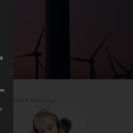
ng
on,
Kontakt & Beratung
n