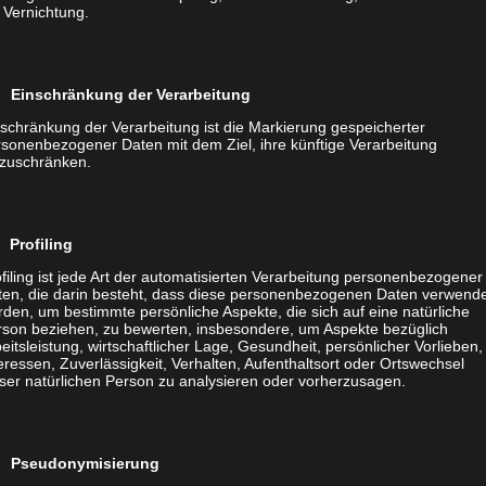
 Vernichtung.
Sie beim Online Meeting ebenso selbstverständlich sein,
cheinen. Verspäten Sie sich trotzdem, sollten Sie Ihren
 Einschränkung der Verarbeitung
htzeitig Bescheid geben. Wichtig ist vor allem, dass
schränkung der Verarbeitung ist die Markierung gespeicherter
erzustand wird.
rsonenbezogener Daten mit dem Ziel, ihre künftige Verarbeitung
nzuschränken.
und ja, das gilt auch für Online Besprechungen.
 Profiling
t und schauen Sie, ob Sie sich in Jogginghose genauso
filing ist jede Art der automatisierten Verarbeitung personenbezogener
passenden Outfit wie z. B. in Business Kleidung. Sie
ten, die darin besteht, dass diese personenbezogenen Daten verwend
 gleich viel selbstbewusster und professioneller
den, um bestimmte persönliche Aspekte, die sich auf eine natürliche
rson beziehen, zu bewerten, insbesondere, um Aspekte bezüglich
eitsleistung, wirtschaftlicher Lage, Gesundheit, persönlicher Vorlieben,
eressen, Zuverlässigkeit, Verhalten, Aufenthaltsort oder Ortswechsel
ser natürlichen Person zu analysieren oder vorherzusagen.
nvorteilhaft für ein virtuelles Meeting. Stellen Sie
 Pseudonymisierung
Natürliches Licht eignet sich da am besten. Achten Sie