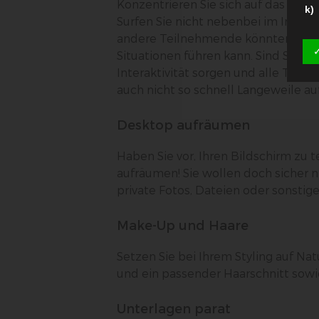
Konzentrieren Sie sich auf das Ges
k)
Surfen Sie nicht nebenbei im Intern
Ein
andere Teilnehmende könnten Ihr
Fal
✓
Wi
Situationen führen kann. Sind Sie sel
bes
Interaktivität sorgen und alle Tei
da
Dat
auch nicht so schnell Langeweile auf
Desktop aufräumen
Na
Haben Sie vor, Ihren Bildschirm zu t
Ver
aufräumen! Sie wollen doch sicher n
de
un
private Fotos, Dateien oder sonstig
co
Ge
Make-Up und Haare
Im
50
Setzen Sie bei Ihrem Styling auf Na
De
und ein passender Haarschnitt sow
+4
in
Unterlagen parat
DE