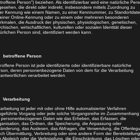
der, dass das nicht für jeden so ist. Wichtig ist auch,
troffene Person") beziehen. Als identifizierbar wird eine natürliche Per
esehen, die direkt oder indirekt, insbesondere mittels Zuordnung zu
lle Teilnehmer nicht als unausweichliches und
ner Kennung wie einem Namen, zu einer Kennnummer, zu Standortdate
mit eine negative “Note” erhalten könnte, sondern
 einer Online-Kennung oder zu einem oder mehreren besonderen
rkmalen, die Ausdruck der physischen, physiologischen, genetischen,
z äußerlichen Einschränkungen in Kontakt zu kommen
chischen, wirtschaftlichen, kulturellen oder sozialen Identität dieser
ürlichen Person sind, identifiziert werden kann.
te – So verhalten Sie sich
 betroffene Person
roffene Person ist jede identifizierte oder identifizierbare natürliche
rson, deren personenbezogene Daten von dem für die Verarbeitung
antwortlichen verarbeitet werden.
g und dafür, dass niemand Sie während des Termins
. B. aus dem Home Office abhalten, sollten Sie Ihren
 Verarbeitung
gen Bescheid geben, dass Sie für eine Weile nicht zu
arbeitung ist jeder mit oder ohne Hilfe automatisierter Verfahren
grundgeräusche (z. B. von kleinen Kindern oder
sgeführte Vorgang oder jede solche Vorgangsreihe im Zusammenhang
t personenbezogenen Daten wie das Erheben, das Erfassen, die
vermeiden. Schalten Sie zudem Ihr Handy auf stumm
ganisation, das Ordnen, die Speicherung, die Anpassung oder
ränderung, das Auslesen, das Abfragen, die Verwendung, die Offenleg
ch Übermittlung, Verbreitung oder eine andere Form der Bereitstellung
n Abgleich oder die Verknüpfung, die Einschränkung, das Löschen ode