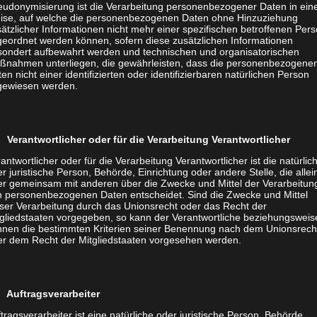
und keine Unordnung herrscht oder etwas auf andere
eudonymisierung ist die Verarbeitung personenbezogener Daten in ein
ise, auf welche die personenbezogenen Daten ohne Hinzuziehung
nte – z. B. auffällige Bilder oder Poster an der Wand.
ätzlicher Informationen nicht mehr einer spezifischen betroffenen Per
geordnet werden können, sofern diese zusätzlichen Informationen
sondert aufbewahrt werden und technischen und organisatorischen
ßnahmen unterliegen, die gewährleisten, dass die personenbezogene
en nicht einer identifizierten oder identifizierbaren natürlichen Person
gewiesen werden.
 einmal ausgeschaltet sein sollte, wirkt sich ein
us. Stellen Sie sich auch ein Glas Wasser bereit, um
enn Ihnen mal die Stimme versagen sollte. Achten Sie
 Verantwortlicher oder für die Verarbeitung Verantwortlicher
ezappel könnte schnell von Ihren Worten ablenken.
antwortlicher oder für die Verarbeitung Verantwortlicher ist die natürlic
 ein zustimmendes Nicken können Sie ebenso achten.
r juristische Person, Behörde, Einrichtung oder andere Stelle, die allei
er gemeinsam mit anderen über die Zwecke und Mittel der Verarbeitun
n personenbezogenen Daten entscheidet. Sind die Zwecke und Mittel
eser Verarbeitung durch das Unionsrecht oder das Recht der
tgliedstaaten vorgegeben, so kann der Verantwortliche beziehungsweis
nnen die bestimmten Kriterien seiner Benennung nach dem Unionsrech
unserer Online Meeting Etikette Anleitung ist, dass Sie
er dem Recht der Mitgliedstaaten vorgesehen werden.
s soll nicht heißen, dass Sie keine Zwischenfragen an
 Aber unterbrechen Sie den Redner nicht abrupt und
hren Teilnehmern auch vorab eine Regelung treffen für
 Auftragsverarbeiter
z. B. im Chat nebenbei gestellt oder für eine
tragsverarbeiter ist eine natürliche oder juristische Person, Behörde,