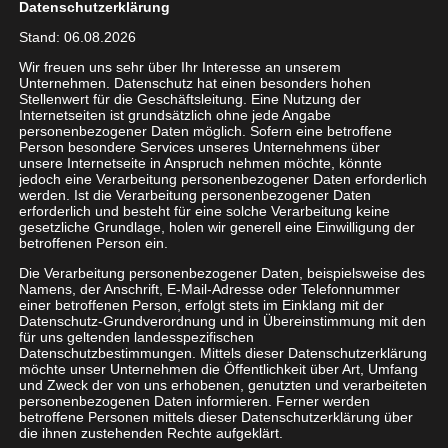
Datenschutzerklärung
Bereichen wie IP-Umstellung, VoIP-Telefonanlagen,
Stand: 06.08.2026
Tarifkombinationen uvm. und entlasten Sie zukünftig
Wir freuen uns sehr über Ihr Interesse an unserem
Personal, Ressourcen – und Ihr Portemonnaie.
Unternehmen. Datenschutz hat einen besonders hohen
Stellenwert für die Geschäftsleitung. Eine Nutzung der
Internetseiten ist grundsätzlich ohne jede Angabe
Gründe für die Nutzung von
personenbezogener Daten möglich. Sofern eine betroffene
Person besondere Services unseres Unternehmens über
Festnetztelefonie
unsere Internetseite in Anspruch nehmen möchte, könnte
jedoch eine Verarbeitung personenbezogener Daten erforderlich
werden. Ist die Verarbeitung personenbezogener Daten
Auch heute noch gibt es genug Motive, die
erforderlich und besteht für eine solche Verarbeitung keine
gesetzliche Grundlage, holen wir generell eine Einwilligung der
Festnetztelefonie in Ihrem Unternehmen zu nutzen
betroffenen Person ein.
– und das nicht nur in einem von vielen Anbietern
Die Verarbeitung personenbezogener Daten, beispielsweise des
empfohlenen Kombi-Paket inklusive Internet/DSL
Namens, der Anschrift, E-Mail-Adresse oder Telefonnummer
Anschluss und Router.
einer betroffenen Person, erfolgt stets im Einklang mit der
Datenschutz-Grundverordnung und in Übereinstimmung mit den
für uns geltenden landesspezifischen
Im Vergleich zum Mobilfunk ist die Übertragung
Datenschutzbestimmungen. Mittels dieser Datenschutzerklärung
möchte unser Unternehmen die Öffentlichkeit über Art, Umfang
immer noch schneller und es kommt seltener zu
und Zweck der von uns erhobenen, genutzten und verarbeiteten
Störungen und Ausfällen. Eine hervorragende
personenbezogenen Daten informieren. Ferner werden
betroffene Personen mittels dieser Datenschutzerklärung über
Sprachqualität sorgt für beste Voraussetzungen für
die ihnen zustehenden Rechte aufgeklärt.
Ihre Telefonate. Auf das Festnetz ist weiterhin