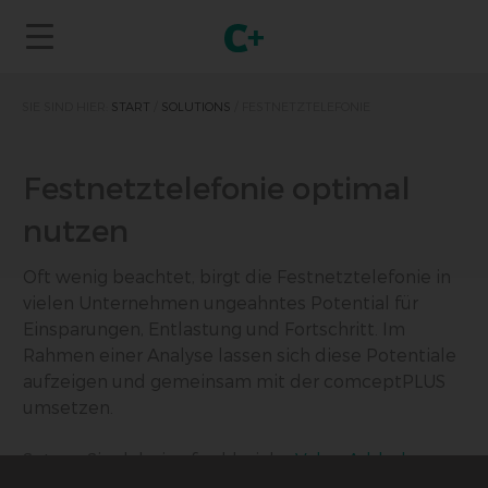
SIE SIND HIER:
START
/
SOLUTIONS
/
FESTNETZTELEFONIE
Festnetztelefonie optimal
nutzen
Oft wenig beachtet, birgt die Festnetztelefonie in
vielen Unternehmen ungeahntes Potential für
Einsparungen, Entlastung und Fortschritt. Im
Rahmen einer Analyse lassen sich diese Potentiale
aufzeigen und gemeinsam mit der comceptPLUS
umsetzen.
Setzen Sie dabei auf zahlreiche
Value Added
Services
und Provider übergreifendes Know-How in