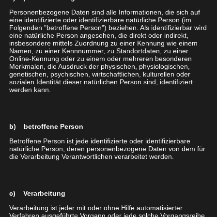
Zuge dieser Veränderung als starker Partner zur
Personenbezogene Daten sind alle Informationen, die sich auf
Seite.
eine identifizierte oder identifizierbare natürliche Person (im
Folgenden "betroffene Person") beziehen. Als identifizierbar wird
eine natürliche Person angesehen, die direkt oder indirekt,
Jetzt mit dem Service der
insbesondere mittels Zuordnung zu einer Kennung wie einem
Namen, zu einer Kennnummer, zu Standortdaten, zu einer
comceptPLUS
Online-Kennung oder zu einem oder mehreren besonderen
Merkmalen, die Ausdruck der physischen, physiologischen,
genetischen, psychischen, wirtschaftlichen, kulturellen oder
sozialen Identität dieser natürlichen Person sind, identifiziert
Tarife überprüfen und vergleichen – Konditionen
werden kann.
nachverhandeln oder ggfs. einen neuen Anbieter
finden
Ausschreibungen durchführen – und Ihre
b) betroffene Person
Verhandlungsposition gegenüber Lieferanten
Betroffene Person ist jede identifizierte oder identifizierbare
stärken
natürliche Person, deren personenbezogene Daten von dem für
Festnetz-Verträge dauerhaft optimieren dank
die Verarbeitung Verantwortlichen verarbeitet werden.
professionellem
Portfoliomanagement
Ihre Festnetztelefonie fit für „
All-IP
“ machen – und
alle Vorteile der IP-Welt nutzen
c) Verarbeitung
Als zertifizierter Business-Partner aller großen
Verarbeitung ist jeder mit oder ohne Hilfe automatisierter
Verfahren ausgeführte Vorgang oder jede solche Vorgangsreihe