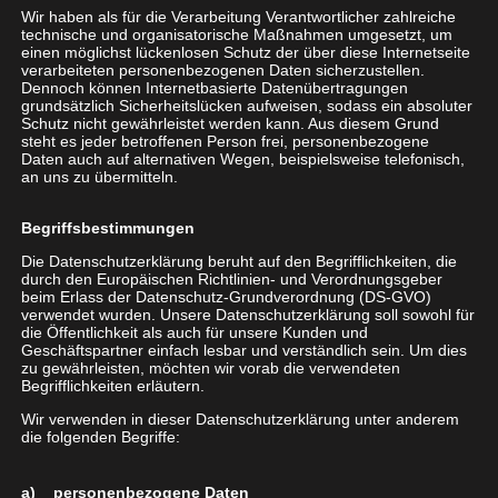
Wir haben als für die Verarbeitung Verantwortlicher zahlreiche
Verlass!
technische und organisatorische Maßnahmen umgesetzt, um
einen möglichst lückenlosen Schutz der über diese Internetseite
verarbeiteten personenbezogenen Daten sicherzustellen.
Senken Sie Ihre Kosten im Monat mit der Wahl des
Dennoch können Internetbasierte Datenübertragungen
richtigen Anbieters und gehen Sie Preisfallen
grundsätzlich Sicherheitslücken aufweisen, sodass ein absoluter
Schutz nicht gewährleistet werden kann. Aus diesem Grund
gekonnt aus dem Weg. Auch für Sie als
steht es jeder betroffenen Person frei, personenbezogene
internationales Unternehmen mit telefonischen
Daten auch auf alternativen Wegen, beispielsweise telefonisch,
an uns zu übermitteln.
Kontakten ins Ausland sind passende Optionen
vorhanden.
Begriffsbestimmungen
Die Datenschutzerklärung beruht auf den Begrifflichkeiten, die
Festnetztelefonie und All-IP
durch den Europäischen Richtlinien- und Verordnungsgeber
beim Erlass der Datenschutz-Grundverordnung (DS-GVO)
verwendet wurden. Unsere Datenschutzerklärung soll sowohl für
Das Festnetz bleibt – die Technik ändert sich. Immer
die Öffentlichkeit als auch für unsere Kunden und
zügiger bewegen wir uns auf diese Wende zu. Die
Geschäftspartner einfach lesbar und verständlich sein. Um dies
zu gewährleisten, möchten wir vorab die verwendeten
alte Festnetztelefonie wird in Zukunft abgelöst. All-
Begrifflichkeiten erläutern.
IP heißt das Stichwort. Dabei handelt es sich um
Wir verwenden in dieser Datenschutzerklärung unter anderem
eine Übertragungstechnik in den
die folgenden Begriffe:
Telekommunikationsnetzen auf Grundlage des
Internet-Protokolls (IP). Gerne stehen wir Ihnen im
a) personenbezogene Daten