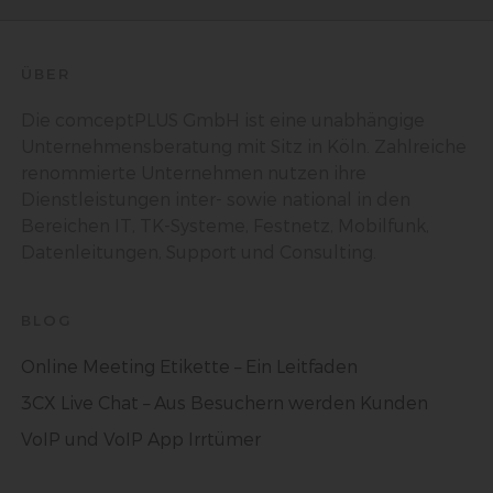
ÜBER
j) Dritter
Dritter ist eine natürliche oder juristische Person, Behörde,
Die comceptPLUS GmbH ist eine unabhängige
Einrichtung oder andere Stelle außer der betroffenen Person,
dem Verantwortlichen, dem Auftragsverarbeiter und den
Unternehmensberatung mit Sitz in Köln. Zahlreiche
Personen, die unter der unmittelbaren Verantwortung des
renommierte Unternehmen nutzen ihre
Verantwortlichen oder des Auftragsverarbeiters befugt sind, die
personenbezogenen Daten zu verarbeiten.
Dienstleistungen inter- sowie national in den
Bereichen IT, TK-Systeme, Festnetz, Mobilfunk,
Datenleitungen, Support und Consulting.
k) Einwilligung
Einwilligung ist jede von der betroffenen Person freiwillig für den
BLOG
bestimmten Fall in informierter Weise und unmissverständlich
abgegebene Willensbekundung in Form einer Erklärung oder
Online Meeting Etikette – Ein Leitfaden
einer sonstigen eindeutigen bestätigenden Handlung, mit der
die betroffene Person zu verstehen gibt, dass sie mit der
3CX Live Chat – Aus Besuchern werden Kunden
Verarbeitung der sie betreffenden personenbezogenen Daten
einverstanden ist.
VoIP und VoIP App Irrtümer